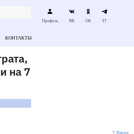
Профиль
ВК
ОК
ТГ
КОНТАКТЫ
рата,
и на 7
↑ Вверх