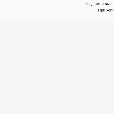
средним и высш
При копи