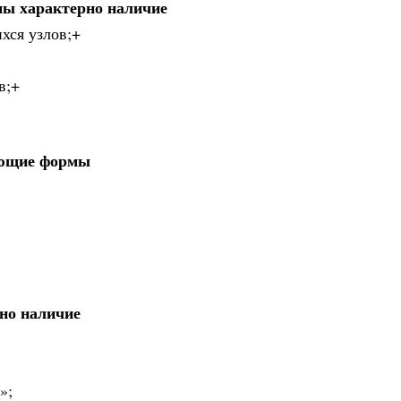
мы характерно наличие
хся узлов;+
в;+
ующие формы
но наличие
»;