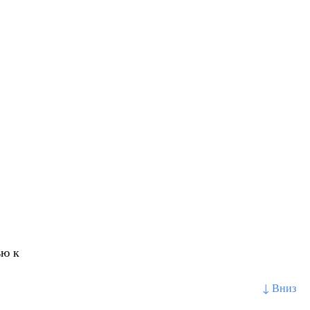
ью к
↓ Вниз