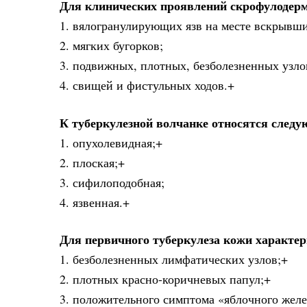
Для клинических проявлений скрофулодер
1. вялогранулирующих язв на месте вскрывши
2. мягких бугорков;
3. подвижных, плотных, безболезненных узло
4. свищей и фистульных ходов.+
К туберкулезной волчанке относятся след
1. опухолевидная;+
2. плоская;+
3. сифилоподобная;
4. язвенная.+
Для первичного туберкулеза кожи характер
1. безболезненных лимфатических узлов;+
2. плотных красно-коричневых папул;+
3. положительного симптома «яблочного желе