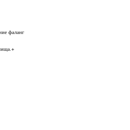
ние фаланг
лища.+