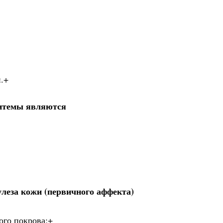
й.+
итемы являются
леза кожи (первичного аффекта)
ого покрова;+