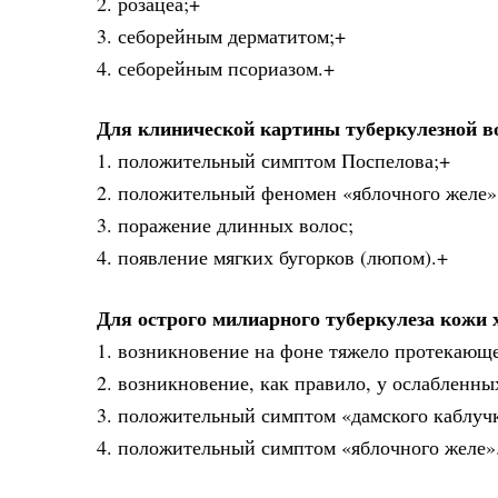
2. розацеа;+
3. себорейным дерматитом;+
4. себорейным псориазом.+
Для клинической картины туберкулезной в
1. положительный симптом Поспелова;+
2. положительный феномен «яблочного желе»
3. поражение длинных волос;
4. появление мягких бугорков (люпом).+
Для острого милиарного туберкулеза кожи 
1. возникновение на фоне тяжело протекающ
2. возникновение, как правило, у ослабленны
3. положительный симптом «дамского каблуч
4. положительный симптом «яблочного желе»