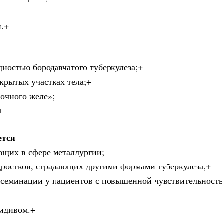
й.+
дностью бородавчатого туберкулеза;+
крытых участках тела;+
очного желе»;
+
ется
ющих в сфере металлургии;
дростков, страдающих другими формами туберкулеза;+
иссеминации у пациентов с повышенной чувствительност
цидивом.+