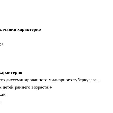
олчанки характерно
;+
характерно
его диссеминированного милиарного туберкулеза;+
х детей раннего возраста;+
ка»;
.