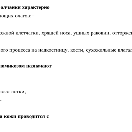
олчанки характерно
ающих очагов;+
жной клетчатки, хрящей носа, ушных раковин, отторже
ого процесса на надкостницу, кости, сухожильные влага
номикозом назначают
носоглотки;
+
а кожи проводится с