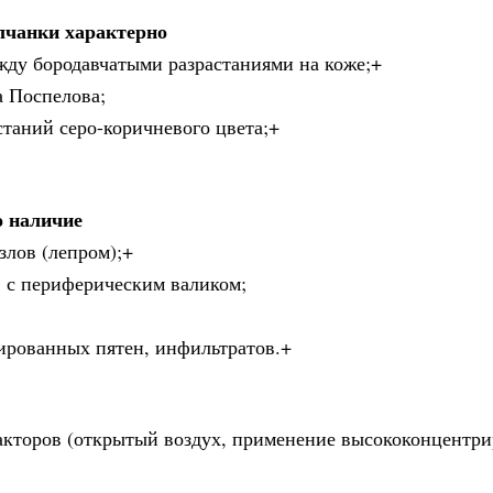
лчанки характерно
жду бородавчатыми разрастаниями на коже;+
а Поспелова;
станий серо-коричневого цвета;+
о наличие
злов (лепром);+
в с периферическим валиком;
ированных пятен, инфильтратов.+
акторов (открытый воздух, применение высококонцентр