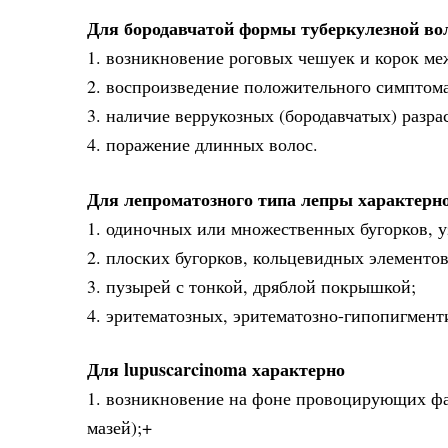
Для бородавчатой формы туберкулезной во
1. возникновение роговых чешуек и корок ме
2. воспроизведение положительного симптом
3. наличие веррукозных (бородавчатых) разра
4. поражение длинных волос.
Для лепроматозного типа лепры характерн
1. одиночных или множественных бугорков, у
2. плоских бугорков, кольцевидных элементо
3. пузырей с тонкой, дряблой покрышкой;
4. эритематозных, эритематозно-гипопигмент
Для lupuscarcinoma характерно
1. возникновение на фоне провоцирующих ф
мазей);+