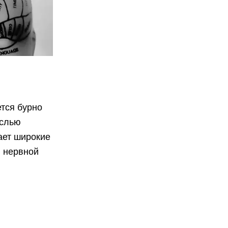
тся бурно
аслью
ает широкие
и нервной