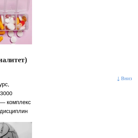
иалитет)
↓ Вниз
урс,
 3000
 — комплекс
 дисциплин