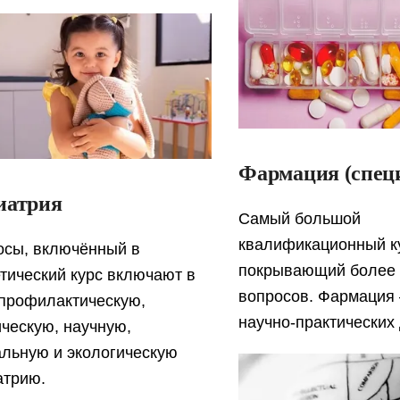
Фармация (спец
иатрия
Самый большой
квалификационный к
осы, включённый в
покрывающий более
тический курс включают в
вопросов. Фармация
 профилактическую,
научно-практических
ческую, научную,
альную и экологическую
атрию.