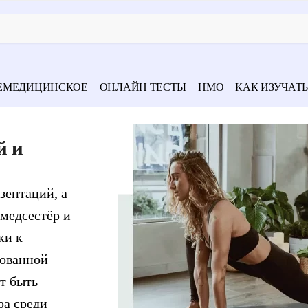
ЕМЕДИЦИНСКОЕ
ОНЛАЙН ТЕСТЫ
НМО
КАК ИЗУЧАТЬ
й и
зентаций, а
 медсестёр и
ки к
рованной
т быть
ра среди