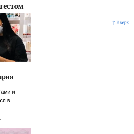
тестом
↑ Вверх
ария
тами и
ся в
.