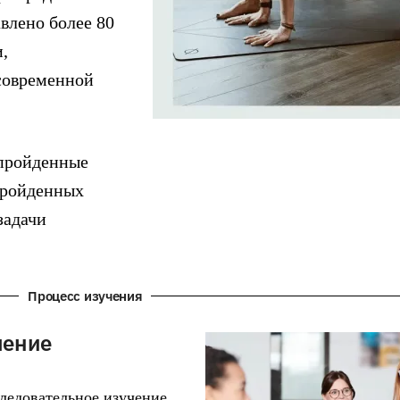
влено более 80
,
современной
 пройденные
 пройденных
задачи
Процесс изучения
чение
ледовательное изучение