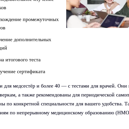
ков
хождение промежуточных
тов
чение дополнительных
ций
ча итогового теста
учение сертификата
ми для медсестёр и более 40 — с тестами для врачей. Они
веркам, а также рекомендованы для периодической само
ны по конкретной специальности для вашего удобства. Т
аниям по непрерывному медицинскому образованию (НМО