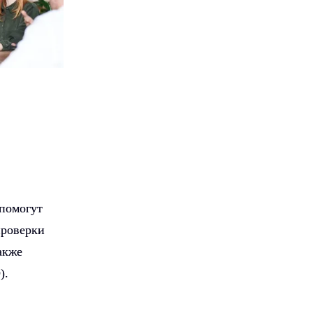
 помогут
проверки
акже
).