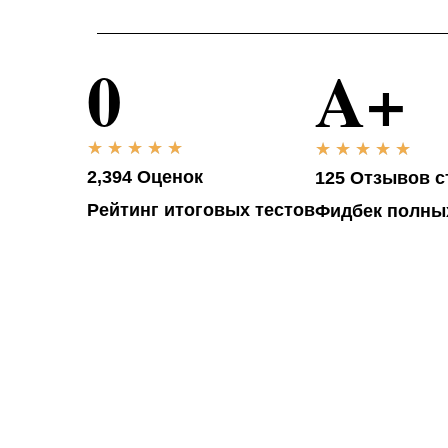
0
A+
★
★
★
★
★
★
★
★
★
★
2,394 Оценок
125 Отзывов с
Рейтинг итоговых тестов
Фидбек полны