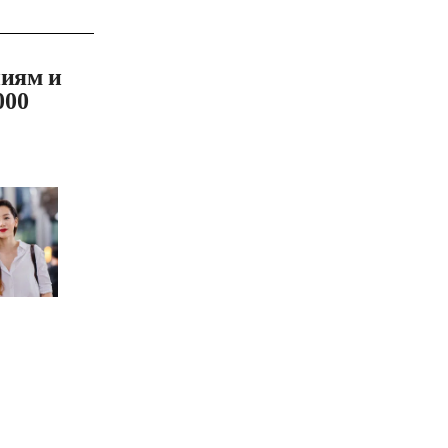
ниям и
000