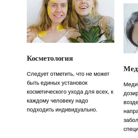
Косметология
Мед
Cледует отметить, что не может
быть единых установок
Меди
косметического ухода для всех, к
дози
каждому человеку надо
возде
подходить индивидуально.
напр
забол
спец