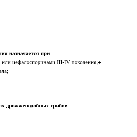
ия назначается при
 или цефалоспоринами III-IV поколения;+
ела;
+
ых дрожжеподобных грибов