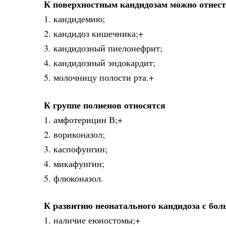
К поверхностным кандидозам можно отнес
1. кандидемию;
2. кандидоз кишечника;+
3. кандидозный пиелонефрит;
4. кандидозный эндокардит;
5. молочницу полости рта.+
К группе полиенов относятся
1. амфотерицин В;+
2. вориконазол;
3. каспофунгин;
4. микафунгин;
5. флюконазол.
К развитию неонатального кандидоза с бо
1. наличие еюностомы;+