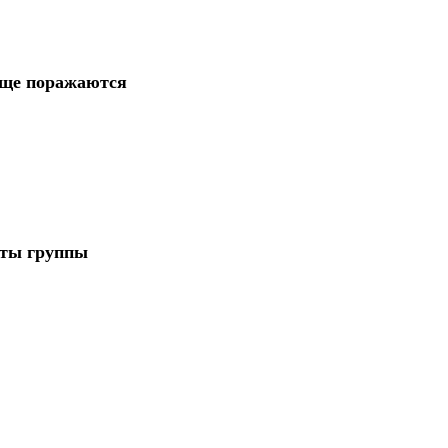
аще поражаются
аты группы