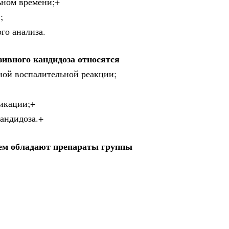
ьном времени;+
;
го анализа.
ивного кандидоза относятся
ной воспалительной реакции;
сикации;+
кандидоза.+
ем обладают препараты группы