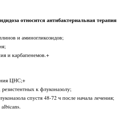
ндидоза относится антибактериальная терапия
ллинов и аминогликозидов;
ия;
ния и карбапенемов.+
ения ЦНС;+
s, резистентных к флуконазолу;
луконазола спустя 48-72 ч после начала лечения;
albicans.