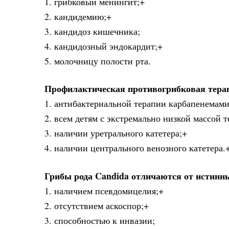
1. грибковый менингит;+
2. кандидемию;+
3. кандидоз кишечника;
4. кандидозный эндокардит;+
5. молочницу полости рта.
Профилактическая противогрибковая терап
1. антибактериальной терапии карбапенемами
2. всем детям с экстремально низкой массой т
3. наличии уретрального катетера;+
4. наличии центрального венозного катетера.
Грибы рода Candida отличаются от истинн
1. наличием псевдомицелия;+
2. отсутствием аскоспор;+
3. способностью к инвазии;