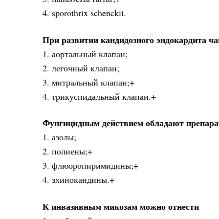
4. sporothrix schenckii.
При развитии кандидозного эндокардита ч
1. аортальный клапан;
2. легочный клапан;
3. митральный клапан;+
4. трикуспидальный клапан.+
Фунгицидным действием обладают препар
1. азолы;
2. полиены;+
3. флюоропиримидины;+
4. эхинокандины.+
К инвазивным микозам можно отнести