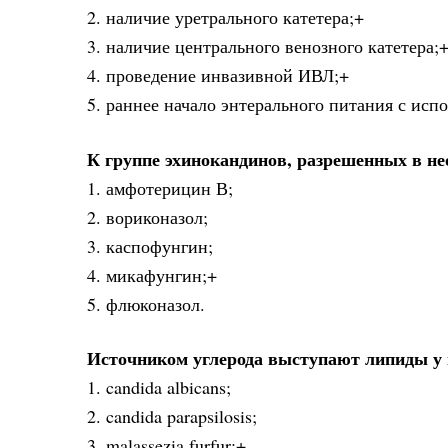
2. наличие уретрального катетера;+
3. наличие центрального венозного катетера;
4. проведение инвазивной ИВЛ;+
5. раннее начало энтерального питания с исп
К группе эхинокандинов, разрешенных в не
1. амфотерицин В;
2. вориконазол;
3. каспофунгин;
4. микафунгин;+
5. флюконазол.
Источником углерода выступают липиды у
1. candida albicans;
2. candida parapsilosis;
3. malassezia furfur;+