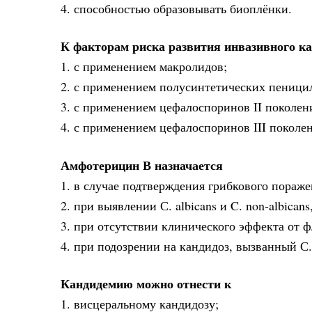
4. способностью образовывать биоплёнки.
К факторам риска развития инвазивного ка
1. с применением макролидов;
2. с применением полусинтетических пеници
3. с применением цефалоспоринов II поколен
4. с применением цефалоспоринов III поколе
Амфотерицин В назначается
1. в случае подтверждения грибкового пораж
2. при выявлении С. albicans и C. non-albican
3. при отсутствии клинического эффекта от ф
4. при подозрении на кандидоз, вызванный С. 
Кандидемию можно отнести к
1. висцеральному кандидозу;