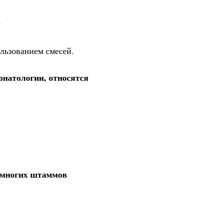
+
ользованием смесей.
онатологии, относятся
 многих штаммов