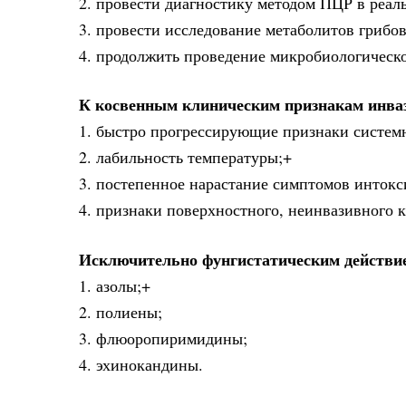
2. провести диагностику методом ПЦР в реал
3. провести исследование метаболитов грибов
4. продолжить проведение микробиологическо
К косвенным клиническим признакам инваз
1. быстро прогрессирующие признаки систем
2. лабильность температуры;+
3. постепенное нарастание симптомов инток
4. признаки поверхностного, неинвазивного 
Исключительно фунгистатическим действи
1. азолы;+
2. полиены;
3. флюоропиримидины;
4. эхинокандины.