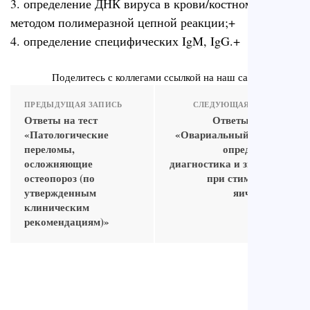
3. определение ДНК вируса в крови/костном мозге
методом полимеразной цепной реакции;+
4. определение специфических IgM, IgG.+
Поделитесь с коллегами ссылкой на наш сайт
ПРЕДЫДУЩАЯ ЗАПИСЬ
СЛЕДУЮЩАЯ ЗАПИСЬ
Ответы на тест
Ответы на тест
«Патологические
«Овариальный резерв:
переломы,
определение,
осложняющие
диагностика и значение
остеопороз (по
при стимуляции
утвержденным
яичников»
клиническим
рекомендациям)»