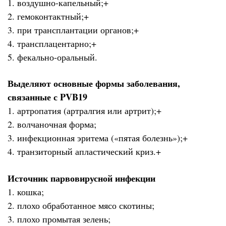
1. воздушно-капельный;+
2. гемоконтактный;+
3. при трансплантации органов;+
4. трансплацентарно;+
5. фекально-оральный.
Выделяют основные формы заболевания,
связанные с PVB19
1. артропатия (артралгия или артрит);+
2. волчаночная форма;
3. инфекционная эритема («пятая болезнь»);+
4. транзиторный апластический криз.+
Источник парвовирусной инфекции
1. кошка;
2. плохо обработанное мясо скотины;
3. плохо промытая зелень;