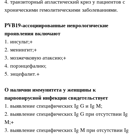
4. транзиторный апластический криз у пациентов с
хроническими гемолитическими заболеваниями.
PVB19-ассоциированные неврологические
проявления включают
1. инсульт;+
2. менингит;+
3. мозжечковую атаксию;+
4. порэнцефалию;
5. энцефалит.+
О наличии иммунитета у женщины к
парвовирусной инфекции свидетельствует
1. выявление специфических Ig G и Ig M;
2. выявление специфических Ig G при отсутствии Ig
M;+
3. выявление специфических Ig M при отсутствии Ig