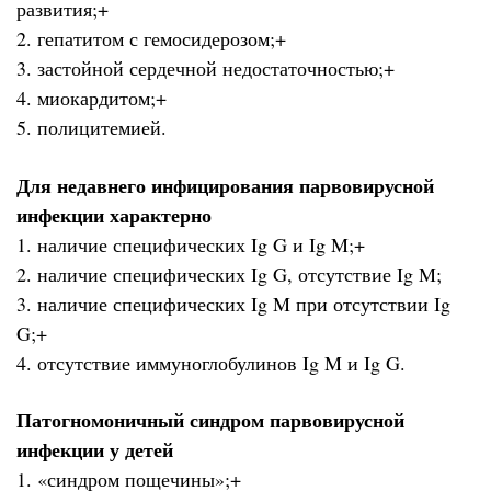
развития;+
2. гепатитом с гемосидерозом;+
3. застойной сердечной недостаточностью;+
4. миокардитом;+
5. полицитемией.
Для недавнего инфицирования парвовирусной
инфекции характерно
1. наличие специфических Ig G и Ig M;+
2. наличие специфических Ig G, отсутствие Ig M;
3. наличие специфических Ig M при отсутствии Ig
G;+
4. отсутствие иммуноглобулинов Ig M и Ig G.
Патогномоничный синдром парвовирусной
инфекции у детей
1. «синдром пощечины»;+