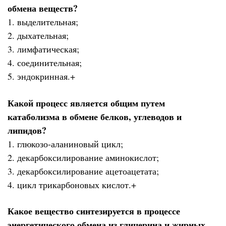
обмена веществ?
1. выделительная;
2. дыхательная;
3. лимфатическая;
4. соединительная;
5. эндокринная.+
Какой процесс является общим путем
катаболизма в обмене белков, углеводов и
липидов?
1. глюкозо-аланиновый цикл;
2. декарбоксилирование аминокислот;
3. декарбоксилирование ацетоацетата;
4. цикл трикарбоновых кислот.+
Какое вещество синтезируется в процессе
энергетического обмена из глицерина и жирных