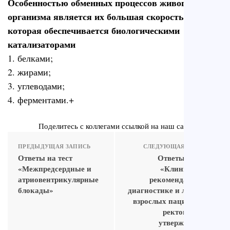
Особенностью обменных процессов живого
организма является их большая скорость,
которая обеспечивается биологическими
катализаторами
1. белками;
2. жирами;
3. углеводами;
4. ферментами.+
Поделитесь с коллегами ссылкой на наш сайт
ПРЕДЫДУЩАЯ ЗАПИСЬ
СЛЕДУЮЩАЯ ЗАПИСЬ
Ответы на тест
Ответы на тест
«Межпредсердные и
«Клинические
атриовентрикулярные
рекомендации по
блокады»
диагностике и лечению
взрослых пациентов с
ректоцеле (по
утвержденным