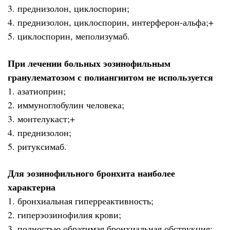
3. преднизолон, циклоспорин;
4. преднизолон, циклоспорин, интерферон-альфа;+
5. циклоспорин, меполизумаб.
При лечении больных эозинофильным
гранулематозом с полиангиитом не используется
1. азатиоприн;
2. иммуноглобулин человека;
3. монтелукаст;+
4. преднизолон;
5. ритуксимаб.
Для эозинофильного бронхита наиболее
характерна
1. бронхиальная гиперреактивность;
2. гиперэозинофилия крови;
3. полностью обратимая бронхиальная обструкция;