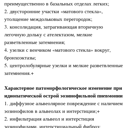
преимущественно в базальных отделах легких;
2. двусторонние участки «матового стекла»,
утолщение междольковых перегородок;
3. консолидация, затрагивающая вторичную
легочную дольку с ателектазом, мелкие
разветвленные затемнения;
4. узелки с венчиком «матового стекла» вокруг,
бронхоэктазы;
5. центролобулярные узелки и мелкие разветвленные
затемнения.+
Характерное патоморфологическое изменение при
идиопатической острой эозинофильной пневмонии
1. диффузное альвеолярное повреждение с наличием
эозинофилов в альвеолах и интерстиции;+
2. инфильтрация альвеол и интерстиция
эозинофилами, интерстициальный фиброз;