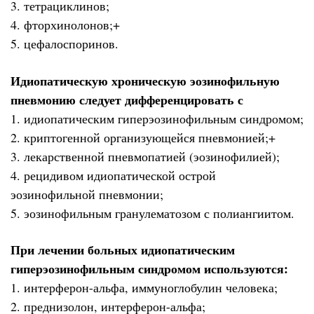
3. тетрациклинов;
4. фторхинолонов;+
5. цефалоспоринов.
Идиопатическую хроническую эозинофильную
пневмонию следует дифференцировать с
1. идиопатическим гиперэозинофильным синдромом;
2. криптогенной организующейся пневмонией;+
3. лекарственной пневмопатией (эозинофилией);
4. рецидивом идиопатической острой
эозинофильной пневмонии;
5. эозинофильным гранулематозом с полиангиитом.
При лечении больных идиопатическим
гиперэозинофильным синдромом используются:
1. интерферон-альфа, иммуноглобулин человека;
2. преднизолон, интерферон-альфа;