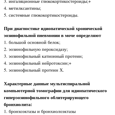
3. ингаляционные глюкокортикостероиды;+
4. метилксантины;
5. системные глюкокортикостероиды.
При диагностике идиопатической хронической
эозинофильной пневмонии в моче определяют
1. большой основной белок;
2. эозинофильную пероксидазу;
3. эозинофильный катионный протеин;
4. эозинофильный нейротоксин;+
5. эозинофильный протеин Х.
Характерные данные мультиспиральной
компьютерной томографии для идиопатического
гиперэозинофильного облитерирующего
бронхиолита:
1. бронхоэктазы и бронхиолоэктазы