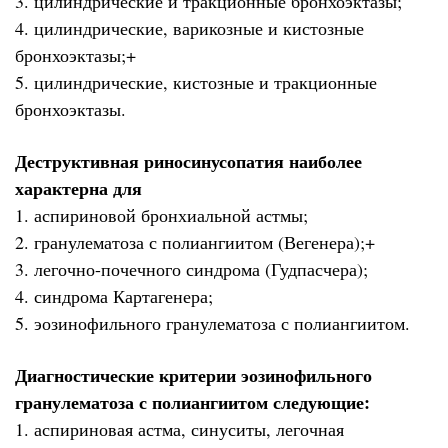
3. цилиндрические и тракционные бронхоэктазы;
4. цилиндрические, варикозные и кистозные
бронхоэктазы;+
5. цилиндрические, кистозные и тракционные
бронхоэктазы.
Деструктивная риносинусопатия наиболее
характерна для
1. аспириновой бронхиальной астмы;
2. гранулематоза с полиангиитом (Вегенера);+
3. легочно-почечного синдрома (Гудпасчера);
4. синдрома Картагенера;
5. эозинофильного гранулематоза с полиангиитом.
Диагностические критерии эозинофильного
гранулематоза с полиангиитом следующие:
1. аспириновая астма, синуситы, легочная