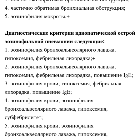
4. частично обратимая бронхиальная обструкция;
5. эозинофилия мокроты.+
Диагностические критерии идиопатической острой
эозинофильной пневмонии следующие:
1. эозинофилия бронхоальвеолярного лаважа,
гипоксемия, фебрильная лихорадка;+
2. эозинофилия бронхоальвеолярного лаважа,
гипоксемия, фебрильная лихорадка, повышение IgE;
3. эозинофилия крови, гипоксемия, фебрильная
лихорадка, повышение IgE;
4. эозинофилия крови, эозинофилия
бронхоальвеолярного лаважа, гипоксемия,
субфебрилитет;
5. эозинофилия крови, эозинофилия
бронхоальвеолярного лаважа, гипоксемия,