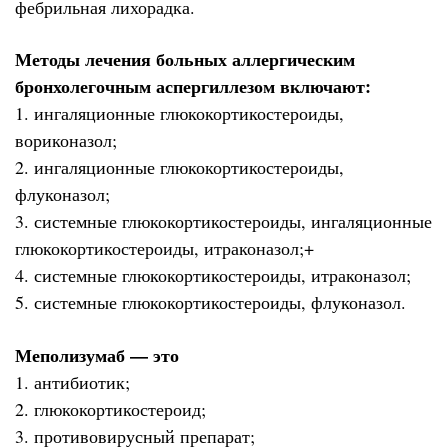
фебрильная лихорадка.
Методы лечения больных аллергическим
бронхолегочным аспергиллезом включают:
1. ингаляционные глюкокортикостероиды,
вориконазол;
2. ингаляционные глюкокортикостероиды,
флуконазол;
3. системные глюкокортикостероиды, ингаляционные
глюкокортикостероиды, итраконазол;+
4. системные глюкокортикостероиды, итраконазол;
5. системные глюкокортикостероиды, флуконазол.
Меполизумаб — это
1. антибиотик;
2. глюкокортикостероид;
3. противовирусный препарат;