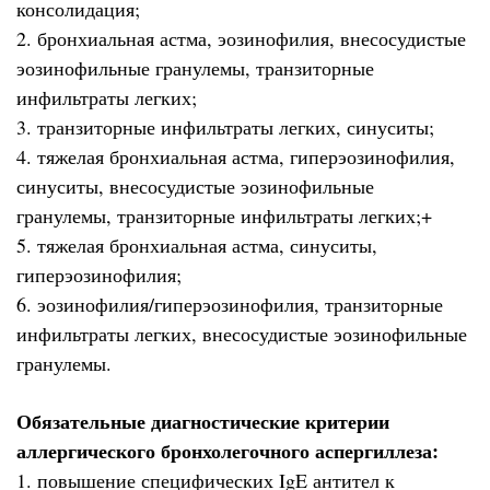
консолидация;
2. бронхиальная астма, эозинофилия, внесосудистые
эозинофильные гранулемы, транзиторные
инфильтраты легких;
3. транзиторные инфильтраты легких, синуситы;
4. тяжелая бронхиальная астма, гиперэозинофилия,
синуситы, внесосудистые эозинофильные
гранулемы, транзиторные инфильтраты легких;+
5. тяжелая бронхиальная астма, синуситы,
гиперэозинофилия;
6. эозинофилия/гиперэозинофилия, транзиторные
инфильтраты легких, внесосудистые эозинофильные
гранулемы.
Обязательные диагностические критерии
аллергического бронхолегочного аспергиллеза:
1. повышение специфических IgE антител к