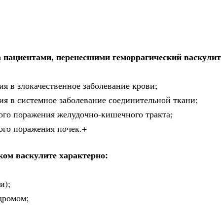
а пациентами, перенесшими геморрагический васкулит
я в злокачественное заболевание крови;
я в системное заболевание соединительной ткани;
ого поражения желудочно-кишечного тракта;
ого поражения почек.+
ком васкулите характерно:
и);
дромом;