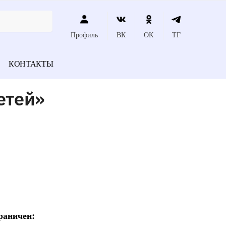
Профиль
ВК
ОК
ТГ
КОНТАКТЫ
етей»
раничен: