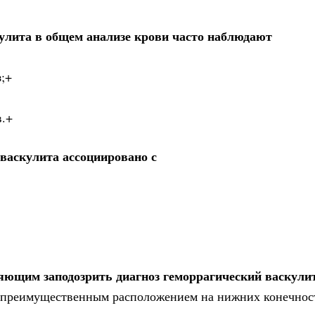
улита в общем анализе крови часто наблюдают
;+
в.+
 васкулита ассоциировано с
ющим заподозрить диагноз геморрагический васкулит
с преимущественным расположением на нижних конечнос