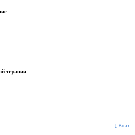
ние
ой терапии
↓ Вниз