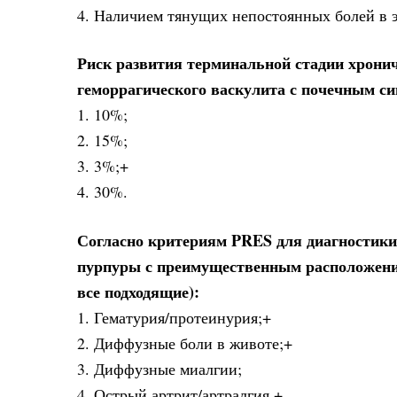
4. Наличием тянущих непостоянных болей в 
Риск развития терминальной стадии хронич
геморрагического васкулита с почечным с
1. 10%;
2. 15%;
3. 3%;+
4. 30%.
Согласно критериям PRES для диагностики
пурпуры с преимущественным расположение
все подходящие):
1. Гематурия/протеинурия;+
2. Диффузные боли в животе;+
3. Диффузные миалгии;
4. Острый артрит/артралгия.+