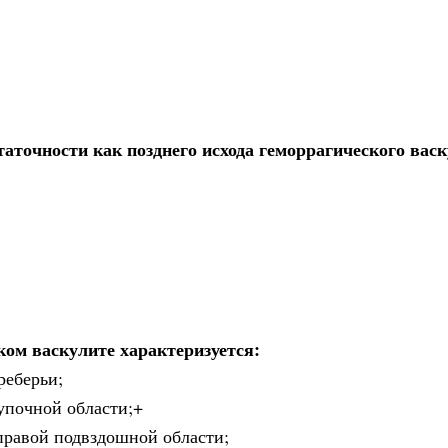
аточности как позднего исхода геморрагического васк
ом васкулите характеризуется:
реберьи;
упочной области;+
правой подвздошной области;