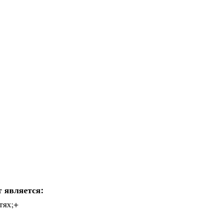
 является:
тях;+