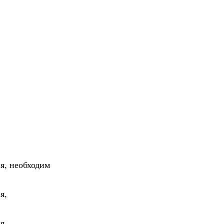
я, необходим
я,
я,