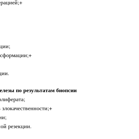
ерацией;+
ции;
нсформации;+
ции.
елезы по результатам биопсии
олиферата;
в злокачественности;+
ии;
ной резекции.