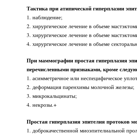
Тактика при атипической гиперплазии эпит
1. наблюдение;
2. хирургическое лечение в объеме мастэктом
3. хирургическое лечение в объеме мастэкто
4. хирургическое лечение в объеме сектораль
При маммографии простая гиперплазия эпи
перечисленными признаками, кроме следу
1. асимметричное или неспецифическое упло
2. деформация паренхимы молочной железы;
3. микрокальцинаты;
4. некрозы.+
Простая гиперплазия эпителия протоков м
1. доброкачественной миоэпителиальной про