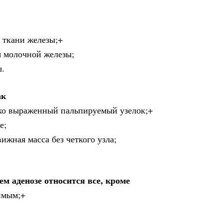
 ткани железы;+
я молочной железы;
ы.
ак
тко выраженный пальпируемый узелок;+
е;
вижная масса без четкого узла;
 аденозе относится все, кроме
имым;+