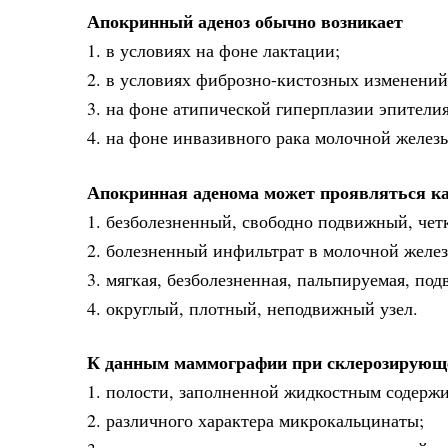
Апокринный аденоз обычно возникает
1. в условиях на фоне лактации;
2. в условиях фиброзно-кистозных изменений
3. на фоне атипической гиперплазии эпители
4. на фоне инвазивного рака молочной желез
Апокринная аденома может проявляться к
1. безболезненный, свободно подвижный, че
2. болезненный инфильтрат в молочной желез
3. мягкая, безболезненная, пальпируемая, под
4. округлый, плотный, неподвижный узел.
К данным маммографии при склерозирующем
1. полости, заполненной жидкостным содерж
2. различного характера микрокальцинаты;