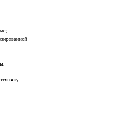
ме;
озированной
ы.
тся все,