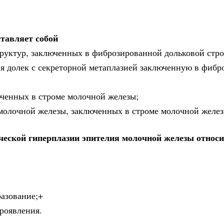
тавляет собой
руктур, заключенных в фиброзированной дольковой стро
я долек с секреторной метаплазией заключенную в фибр
юченных в строме молочной железы;
 молочной железы, заключенных в строме молочной желез
еской гиперплазии эпителия молочной железы относи
разование;+
роявления.