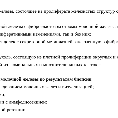
железы, состоящее из пролиферата железистых структур 
ной железы с фиброэластозом стромы молочной железы, 
лиферативными изменениями, так и без них;
я долек с секреторной метаплазией заключенную в фибр
ухоль, состоящую из плотной пролиферации округлых и
ой из люминальных и миоэпителиальных клеток.+
 молочной железы по результатам биопсии
ледованием молочных желез и визуализацией;+
ии;
мии с лимфодиссекцией;
ной резекции.