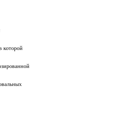
с
в которой
озированной
 овальных