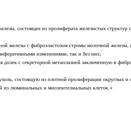
железы, состоящее из пролиферата железистых структур 
ной железы с фиброэластозом стромы молочной железы, 
лиферативными изменениями, так и без них;
я долек с секреторной метаплазией заключенную в фибр
ухоль, состоящую из плотной пролиферации округлых и
ой из люминальных и миоэпителиальных клеток.+
о
+