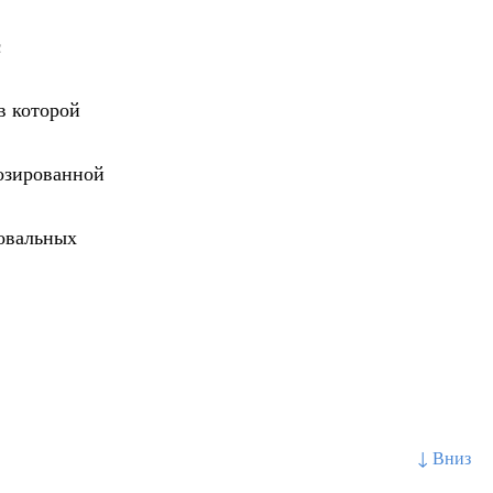
с
в которой
озированной
 овальных
↓ Вниз