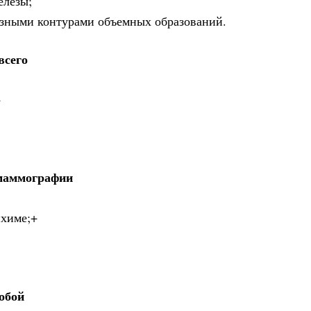
елезы;
азными контурами объемных образований.
всего
+
 маммографии
нхиме;+
обой