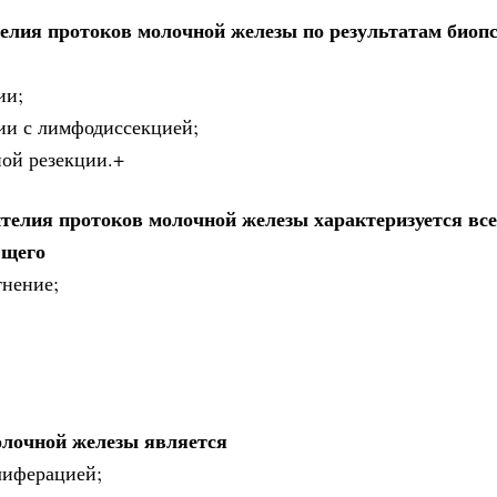
елия протоков молочной железы по результатам биоп
ии;
мии с лимфодиссекцией;
ной резекции.+
телия протоков молочной железы характеризуется вс
ющего
тнение;
олочной железы является
лиферацией;