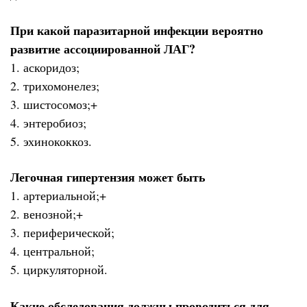
При какой паразитарной инфекции вероятно
развитие ассоциированной ЛАГ?
1. аскоридоз;
2. трихомонелез;
3. шистосомоз;+
4. энтеробиоз;
5. эхинококкоз.
Легочная гипертензия может быть
1. артериальной;+
2. венозной;+
3. периферической;
4. центральной;
5. циркуляторной.
Какие обследования должны проводиться для