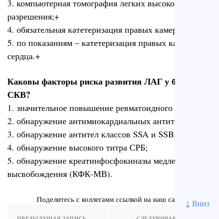
3. компьютерная томография легких высокого
разрешения;+
4. обязательная катетеризация правых камер сердца;
5. по показаниям – катетеризация правых камер
сердца.+
Каковы факторы риска развития ЛАГ у больных
СКВ?
1. значительное повышение ревматоидного фактора;
2. обнаружение антимиокардиальных антител;
3. обнаружение антител классов SSA и SSB;+
4. обнаружение высокого титра СРБ;
5. обнаружение креатинфосфокиназы медленного
высвобождения (КФК-МВ).
Поделитесь с коллегами ссылкой на наш сайт
↓ Вниз
ПРЕДЫДУЩАЯ ЗАПИСЬ
СЛЕДУЮЩАЯ ЗАПИСЬ