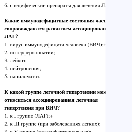
6. специфические препараты для лечения ЛАГ.+
Какие иммунодефицитные состояния часто
сопровождаются развитием ассоциированной
ЛАГ?
1. вирус иммунодефицита человека (ВИЧ);+
2. интерферонопатии;
3. лейкоз;
4. нейтропения;
5. папиломатоз.
К какой группе легочной гипертензии может
относиться ассоциированная легочная
гипертензия при ВИЧ?
1. к I группе (ЛАГ);+
2. к III группе (при заболеваниях легких);+
3. к V группе (мультифакториальная);