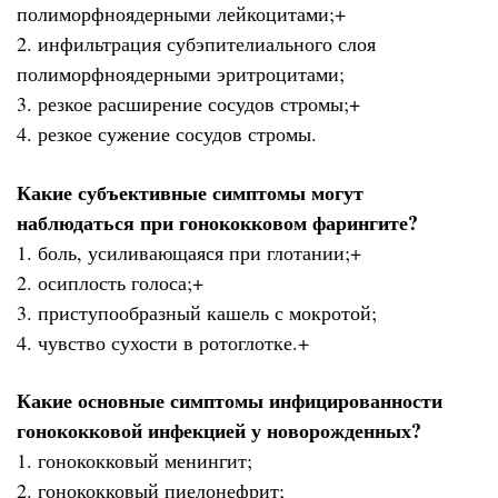
полиморфноядерными лейкоцитами;+
2. инфильтрация субэпителиального слоя
полиморфноядерными эритроцитами;
3. резкое расширение сосудов стромы;+
4. резкое сужение сосудов стромы.
Какие субъективные симптомы могут
наблюдаться при гонококковом фарингите?
1. боль, усиливающаяся при глотании;+
2. осиплость голоса;+
3. приступообразный кашель с мокротой;
4. чувство сухости в ротоглотке.+
Какие основные симптомы инфицированности
гонококковой инфекцией у новорожденных?
1. гонококковый менингит;
2. гонококковый пиелонефрит;