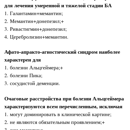
для лечения умеренной и тяжелой стадии БА
1. Галантамин+мемантин;
2. Мемантин+донепезил;+
3. Ривастигмин+донепезил;
4. Церебролизин+мемантин.
Афато-апракто-агностический синдром наиболее
характерен для
1. болезни Альцгеймера;+
2. болезни Пика;
3. сосудистой деменции.
Очаговые расстройства при болезни Альцгеймера
характеризуются всем перечисленным, исключая
1. могут доминировать в клинической картине;
2. не являются обязательным проявлением;+
3. они массивны;