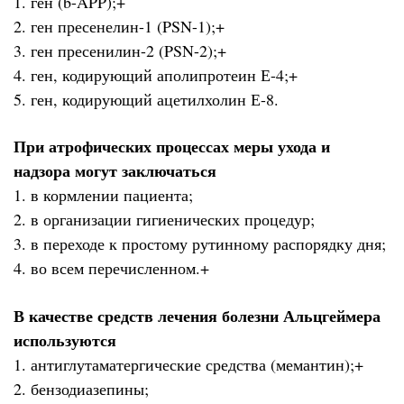
1. ген (b-APP);+
2. ген пресенелин-1 (PSN-1);+
3. ген пресенилин-2 (PSN-2);+
4. ген, кодирующий аполипротеин Е-4;+
5. ген, кодирующий ацетилхолин Е-8.
При атрофических процессах меры ухода и
надзора могут заключаться
1. в кормлении пациента;
2. в организации гигиенических процедур;
3. в переходе к простому рутинному распорядку дня;
4. во всем перечисленном.+
В качестве средств лечения болезни Альцгеймера
используются
1. антиглутаматергические средства (мемантин);+
2. бензодиазепины;