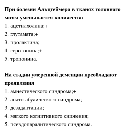
При болезни Альцгеймера в тканях головного
мозга уменьшается количество
1. ацетилхолина;+
2. глутамата;+
3. пролактина;
4. серотонина;+
5. тропонина.
На стадии умеренной деменции преобладают
проявления
1. амнестического синдрома;+
2. апато-абулического синдрома;
3. дезадаптации;
4. мягкого когнитивного снижения;
5. псевдопаралитического синдрома.