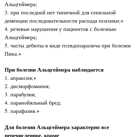
Альцгеймера;
3. при последней нет типичной для сенильной
деменции последовательности распада психики;+
4. речевые нарушения у пациентов с болезнью
Альцгеймера;
5. часты дебюты в виде псевдопаралича при болезни
Пика.+
При болезни Альцгеймера наблюдается
1. апраксия;+
2. дисморфомания;
3. парабулия;
4. паранойяльный бред;
5. парафазия.+
Для болезни Альцгеймера характерно все
перечисленное, кроме