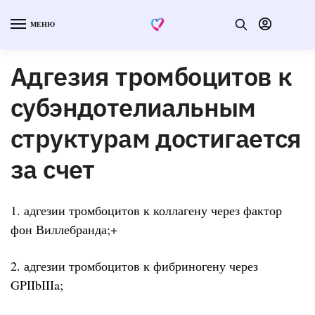
МЕНЮ
Адгезия тромбоцитов к
субэндотелиальным
структурам достигается
за счет
1. адгезии тромбоцитов к коллагену через фактор
фон Виллебранда;+
2. адгезии тромбоцитов к фибриногену через
GPIIbIIIa;