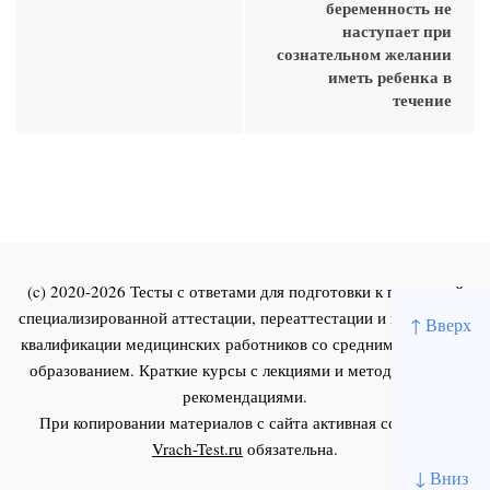
беременность не
наступает при
сознательном желании
иметь ребенка в
течение
(c) 2020-2026 Тесты с ответами для подготовки к первичной
специализированной аттестации, переаттестации и повышения
↑ Вверх
квалификации медицинских работников со средним и высшим
образованием. Краткие курсы с лекциями и методическими
рекомендациями.
При копировании материалов с сайта активная ссылка на
Vrach-Test.ru
обязательна.
↓ Вниз