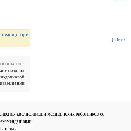
й помощи при
↓ Вниз
ЩАЯ ЗАПИСЬ
мпульсов на
елудочковой
иссоциации
повышения квалификации медицинских работников со
рекомендациями.
зательна.