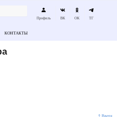
Профиль
ВК
ОК
ТГ
КОНТАКТЫ
ра
↑ Вверх