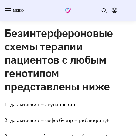
МЕНЮ
Безинтерфероновые
схемы терапии
пациентов с любым
генотипом
представлены ниже
1. даклатасвир + асунапревир;
2. даклатасвир + софосбувир + рибавирин;+
3. паритапревир/ритонавир + омбитасвир +