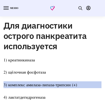
МЕНЮ
Для диагностики
острого панкреатита
используется
1) креатинкиназа
2) щёлочная фосфотаза
3) комплекс амилаза-липаза-трипсин (+)
4) лактатдегидрогеназа