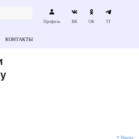
Профиль
ВК
ОК
ТГ
КОНТАКТЫ
и
у
↑ Вверх