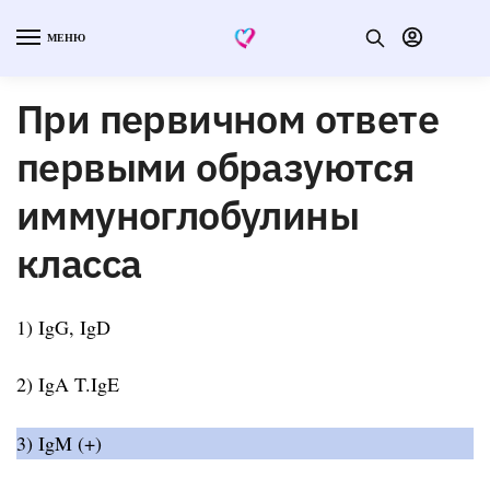
МЕНЮ
При первичном ответе
первыми образуются
иммуноглобулины
класса
1) IgG, IgD
2) IgA T.IgE
3) IgM (+)