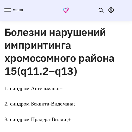
МЕНЮ
Болезни нарушений
импринтинга
хромосомного района
15(q11.2–q13)
1. синдром Ангельмана;+
2. синдром Беквита-Видемана;
3. синдром Прадера-Вилли;+