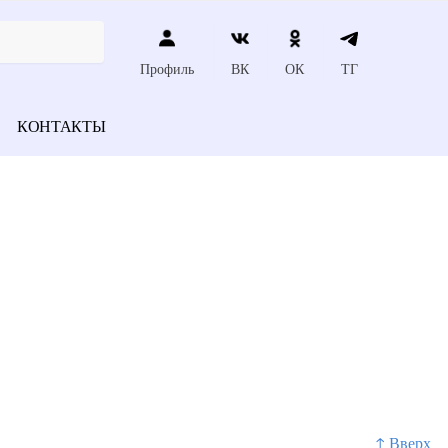
Профиль
ВК
ОК
ТГ
КОНТАКТЫ
↑ Вверх