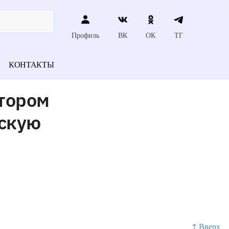
Профиль
ВК
ОК
ТГ
КОНТАКТЫ
тором
рскую
↑ Вверх