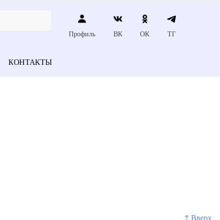
Профиль
ВК
ОК
ТГ
КОНТАКТЫ
↑ Вверх