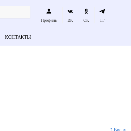
Профиль
ВК
ОК
ТГ
КОНТАКТЫ
↑ Вверх