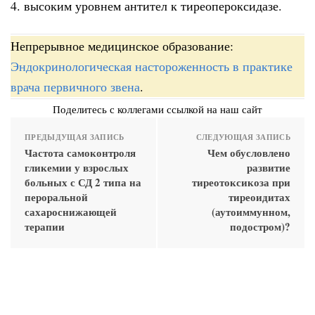
4. высоким уровнем антител к тиреопероксидазе.
Непрерывное медицинское образование:
Эндокринологическая настороженность в практике
врача первичного звена
.
Поделитесь с коллегами ссылкой на наш сайт
ПРЕДЫДУЩАЯ ЗАПИСЬ
СЛЕДУЮЩАЯ ЗАПИСЬ
Частота самоконтроля
Чем обусловлено
гликемии у взрослых
развитие
больных с СД 2 типа на
тиреотоксикоза при
пероральной
тиреоидитах
сахароснижающей
(аутоиммунном,
терапии
подостром)?