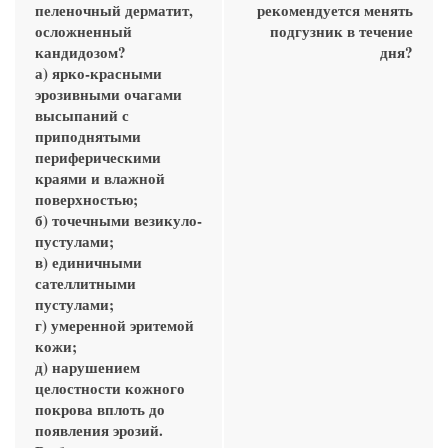
пеленочный дерматит,
рекомендуется менять
осложненный
подгузник в течение
кандидозом?
дня?
а) ярко-красными
эрозивными очагами
высыпаний с
приподнятыми
периферическими
краями и влажной
поверхностью;
б) точечными везикуло-
пустулами;
в) единичными
сателлитными
пустулами;
г) умеренной эритемой
кожи;
д) нарушением
целостности кожного
покрова вплоть до
появления эрозий.