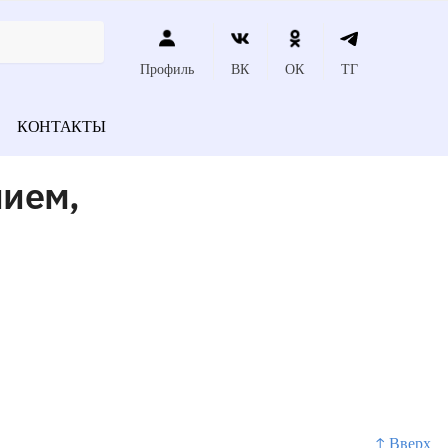
Профиль
ВК
ОК
ТГ
КОНТАКТЫ
нием,
↑ Вверх