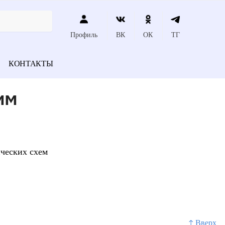
Профиль
ВК
ОК
ТГ
КОНТАКТЫ
им
ических схем
↑ Вверх