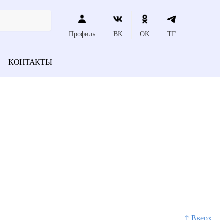
Профиль
ВК
ОК
ТГ
КОНТАКТЫ
↑ Вверх