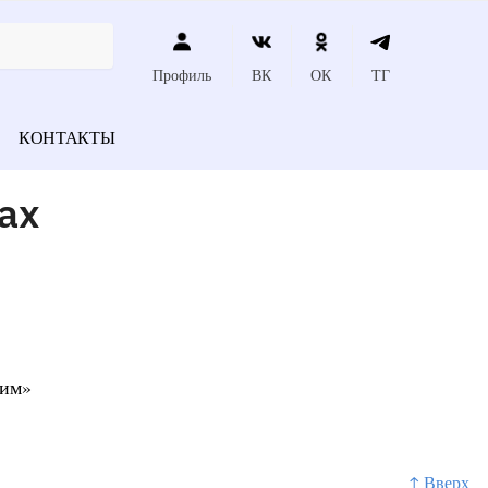
Профиль
ВК
ОК
ТГ
КОНТАКТЫ
ах
щим»
↑ Вверх