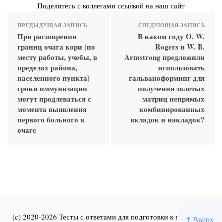
Поделитесь с коллегами ссылкой на наш сайт
ПРЕДЫДУЩАЯ ЗАПИСЬ
СЛЕДУЮЩАЯ ЗАПИСЬ
При расширении
В каком году O. W.
границ очага кори (по
Rogers и W. B.
месту работы, учебы, в
Armstrong предложили
пределах района,
использовать
населенного пункта)
гальваноформинг для
сроки иммунизации
получения золотых
могут продлеваться с
матриц непрямых
момента выявления
комбинированных
первого больного в
вкладок и накладок?
очаге
(c) 2020-2026 Тесты с ответами для подготовки к первичной
↑ Вверх