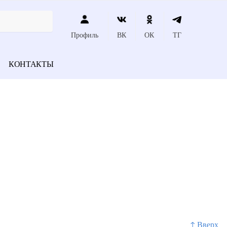
Профиль
ВК
ОК
ТГ
КОНТАКТЫ
↑ Вверх