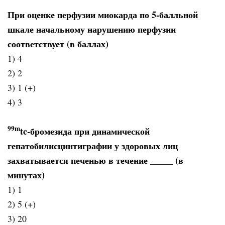
При оценке перфузии миокарда по 5-балльной
шкале начальному нарушению перфузии
соответствует (в баллах)
1) 4
2) 2
3) 1 (+)
4) 3
99
m
tc-бромезида при динамической
гепатобилисцинтиграфии у здоровых лиц
захватывается печенью в течение _____ (в
минутах)
1) 1
2) 5 (+)
3) 20