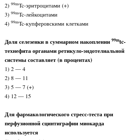
99
m
2)
Tc-эритроцитами (+)
99
m
3)
Tc-лейкоцитами
99
m
4)
Tc-купферовскими клетками
99
m
Доля селезенки в суммарном накоплении
tc-
технефита органами ретикуло-эндотелиальной
системы составляет (в процентах)
1) 2 — 4
2) 8 — 11
3) 5 — 7 (+)
4) 12 — 15
Для фармакологического стресс-теста при
перфузионной сцинтиграфии миокарда
используется