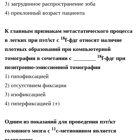
3) загрудинное распространение зоба
4) преклонный возраст пациента
К главным признакам метастатического процесса
18
в легких при пэт/кт с
f-фдг относят наличие
плотных образований при компьютерной
18
томографии в сочетании с ________
f-фдг при
позитронно-эмиссионной томографии
1) гипофиксацией
2) отсутствием фиксации
3) изофиксацией
4) гиперфиксацией (+)
Одним из показаний для проведения пэт/кт
11
головного мозга с
с-метионином является
выявление