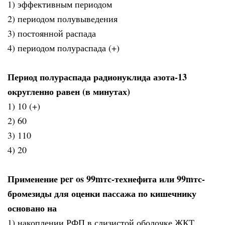
1) эффективным периодом
2) периодом полувыведения
3) постоянной распада
4) периодом полураспада (+)
Период полураспада радионуклида азота-13
округленно равен (в минутах)
1) 10 (+)
2) 60
3) 110
4) 20
Применение per os 99mтс-технефита или 99mтс-
бромезиды для оценки пассажа по кишечнику
основано на
1) накоплении РФП в слизистой оболочке ЖКТ