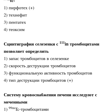
tc-
1) пирфотех (+)
2) технефит
3) пентатех
4) теоксим
111
Сцинтиграфия селезенки с
in тромбоцитами
позволяет определить
1) запас тромбоцитов в селезенке
2) скорость деструкции тромбоцитов
3) функциональную активность тромбоцитов
4) тип деструкции тромбоцитов (+)
Систему кровоснабжения печени исследуют с
меченными
99
m
1)
Tc-тромбоцитами