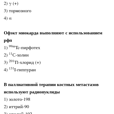
2) γ (+)
3) тормозного
4) α
Офэкт миокарда выполняют с использованием
рфп
99
m
1)
Tc-пирфотех
11
2)
С-холин
201
3)
Tl-хлорид (+)
131
4)
I-гиппуран
В паллиативной терапии костных метастазов
используют радионуклиды
1) золото-198
2) иттрий-90
3) иридий-192