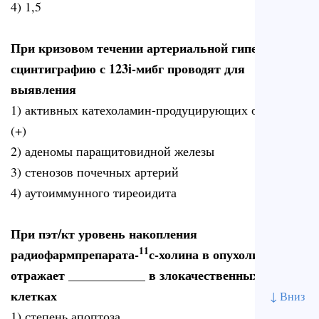
4) 1,5
При кризовом течении артериальной гипертонии
сцинтиграфию с 123i-мибг проводят для
выявления
1) активных катехоламин-продуцирующих опухолей
(+)
2) аденомы паращитовидной железы
3) стенозов почечных артерий
4) аутоиммунного тиреоидита
При пэт/кт уровень накопления
11
радиофармпрепарата-
с-холина в опухоли
отражает ____________ в злокачественных
клетках
↓ Вниз
1) степень апоптоза