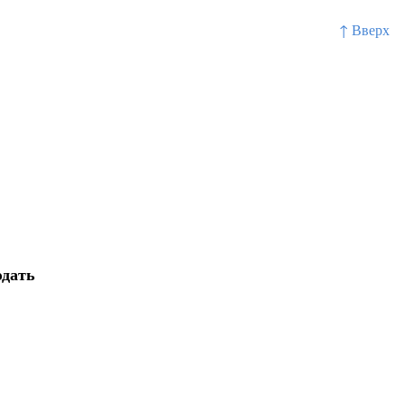
↑ Вверх
юдать