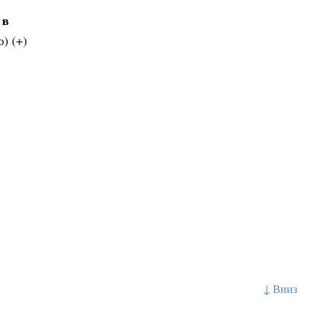
 в
) (+)
↓ Вниз