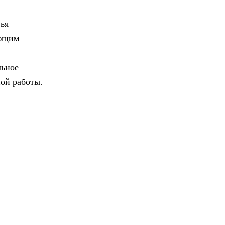
ья
еющим
льное
ой работы.