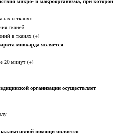
ствия микро- и макроорганизма, при которой
анах и тканях
ния тканей
ний в тканях (+)
аркта миокарда является
е 20 минут (+)
медицинской организации осуществляет
елу
 паллиативной помощи является