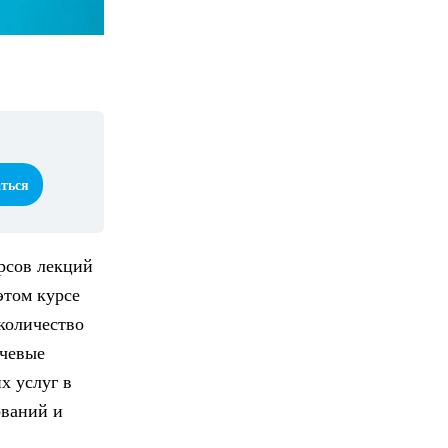
аться
рсов лекций
этом курсе
количество
ючевые
х услуг в
ований и