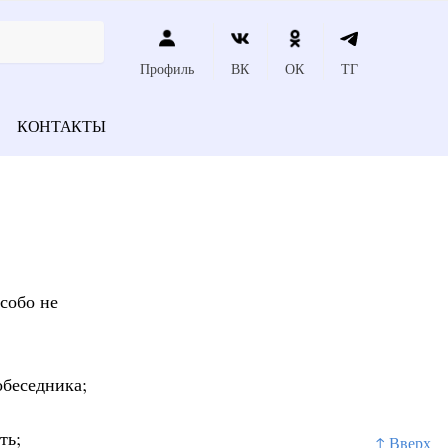
Профиль
ВК
ОК
ТГ
КОНТАКТЫ
собо не
обеседника;
ть;
↑ Вверх