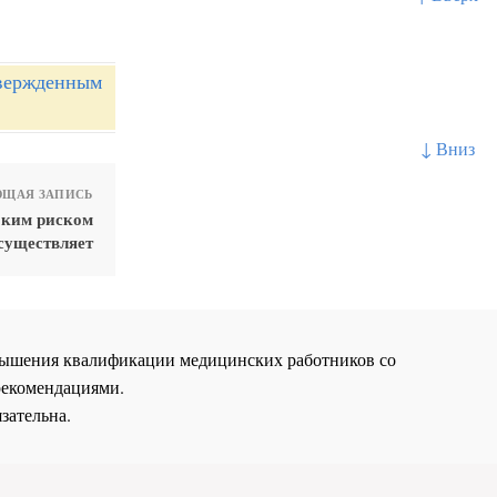
твержденным
↓ Вниз
ЩАЯ ЗАПИСЬ
оким риском
существляет
повышения квалификации медицинских работников со
рекомендациями.
зательна.