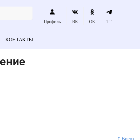
Профиль
ВК
ОК
ТГ
КОНТАКТЫ
чение
↑ Вверх