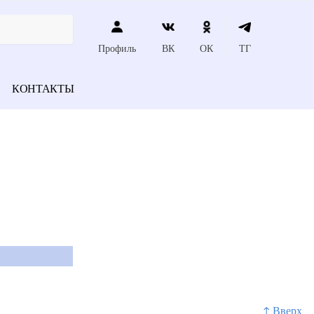
Профиль
ВК
ОК
ТГ
КОНТАКТЫ
↑ Вверх