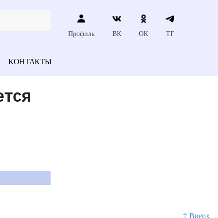
Профиль
ВК
ОК
ТГ
КОНТАКТЫ
ется
↑ Вверх