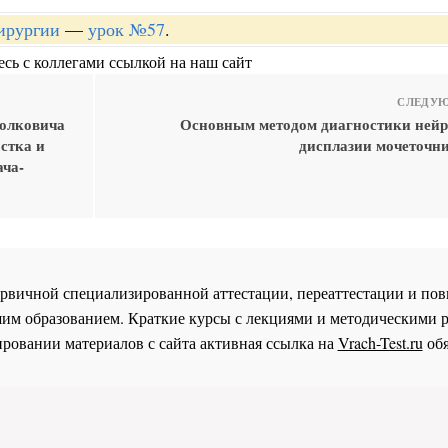
хирургии
—
урок №57
.
сь с коллегами ссылкой на наш сайт
СЛЕДУЮ
волковича
Основным методом диагностики ней
стка и
дисплазии мочеточни
ача-
 первичной специализированной аттестации, переаттестации и 
им образованием. Краткие курсы с лекциями и методическими 
ровании материалов с сайта активная ссылка на
Vrach-Test.ru
обя