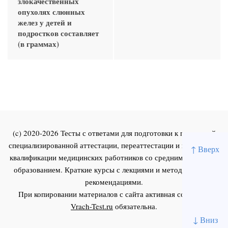
злокачественных
опухолях слюнных
желез у детей и
подростков составляет
(в граммах)
(c) 2020-2026 Тесты с ответами для подготовки к первичной
специализированной аттестации, переаттестации и повышения
↑ Вверх
квалификации медицинских работников со средним и высшим
образованием. Краткие курсы с лекциями и методическими
рекомендациями.
При копировании материалов с сайта активная ссылка на
Vrach-Test.ru
обязательна.
↓ Вниз