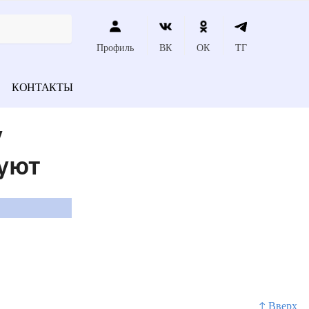
Профиль
ВК
ОК
ТГ
КОНТАКТЫ
у
уют
↑ Вверх