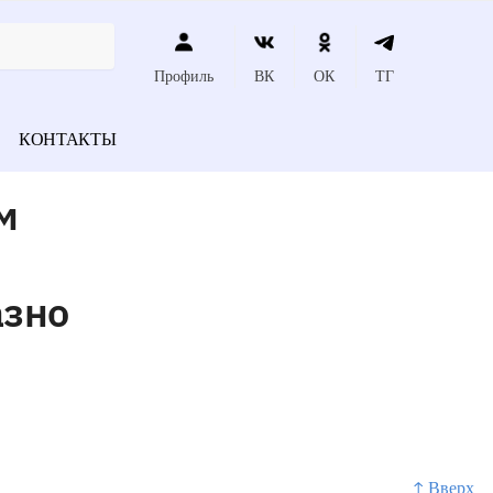
Профиль
ВК
ОК
ТГ
КОНТАКТЫ
м
азно
↑ Вверх