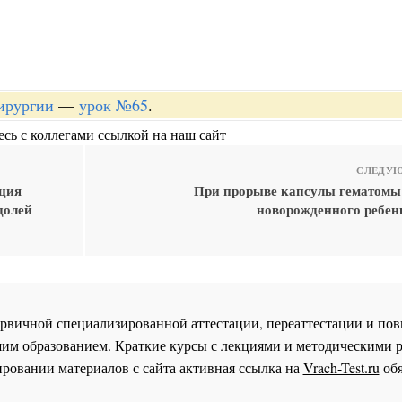
хирургии
—
урок №65
.
сь с коллегами ссылкой на наш сайт
СЛЕДУЮ
ация
При прорыве капсулы гематомы 
долей
новорожденного ребенк
 первичной специализированной аттестации, переаттестации и 
им образованием. Краткие курсы с лекциями и методическими 
ровании материалов с сайта активная ссылка на
Vrach-Test.ru
обя