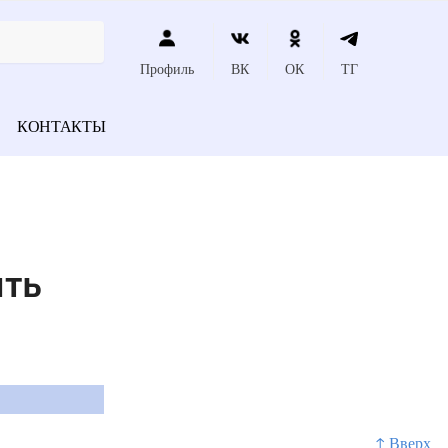
Профиль
ВК
ОК
ТГ
КОНТАКТЫ
ить
↑ Вверх