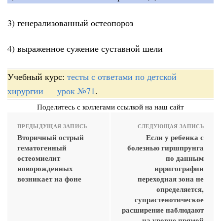
3) генерализованный остеопороз
4) выраженное сужение суставной шели
Учебный курс:
тесты с ответами по детской
хирургии
—
урок №71
.
Поделитесь с коллегами ссылкой на наш сайт
ПРЕДЫДУЩАЯ ЗАПИСЬ
СЛЕДУЮЩАЯ ЗАПИСЬ
Вторичный острый
Если у ребенка с
гематогенный
болезнью гиршпрунга
остеомиелит
по данным
новорожденных
ирригографии
возникает на фоне
переходная зона не
определяется,
супрастенотическое
расширение наблюдают
на уровне прямой