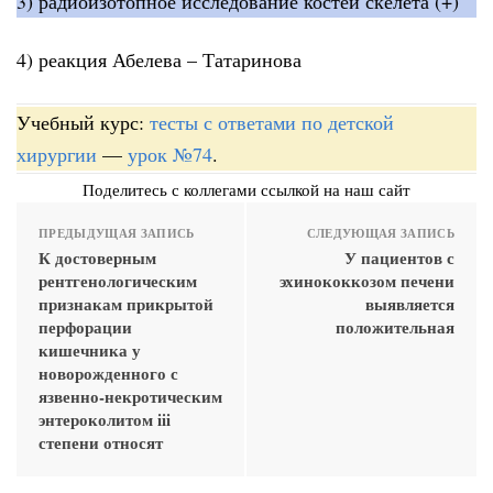
3) радиоизотопное исследование костей скелета (+)
4) реакция Абелева – Татаринова
Учебный курс:
тесты с ответами по детской
хирургии
—
урок №74
.
Поделитесь с коллегами ссылкой на наш сайт
ПРЕДЫДУЩАЯ ЗАПИСЬ
СЛЕДУЮЩАЯ ЗАПИСЬ
К достоверным
У пациентов с
рентгенологическим
эхинококкозом печени
признакам прикрытой
выявляется
перфорации
положительная
кишечника у
новорожденного с
язвенно-некротическим
энтероколитом iii
степени относят