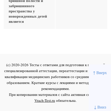
брюшной полости и
забрюшинного
пространства у
новорожденных детей
является
(c) 2020-2026 Тесты с ответами для подготовки к первичной
специализированной аттестации, переаттестации и повышения
↑ Вверх
квалификации медицинских работников со средним и высшим
образованием. Краткие курсы с лекциями и методическими
рекомендациями.
При копировании материалов с сайта активная ссылка на
Vrach-Test.ru
обязательна.
↓ Вниз