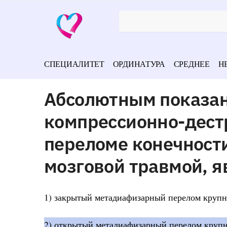
СПЕЦИАЛИТЕТ
ОРДИНАТУРА
СРЕДНЕЕ
Н
Абсолютным показа
компрессионно-дест
переломе конечности
мозговой травмой, я
1) закрытый метадиафизарный перелом крупн
2) открытый метадиафизарный перелом крупн