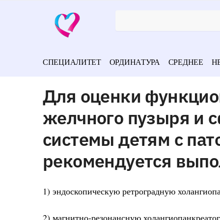
СПЕЦИАЛИТЕТ
ОРДИНАТУРА
СРЕДНЕЕ
Н
Для оценки функцио
желчного пузыря и 
системы детям с па
рекомендуется выпо
1) эндоскопическую ретроградную холангиоп
2) магнитно-резонансную холангиопанкреато