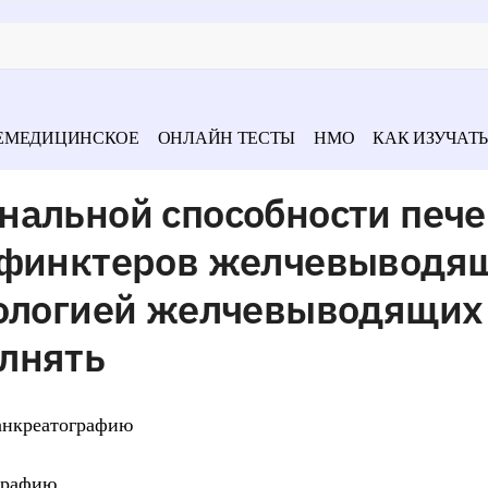
ЕМЕДИЦИНСКОЕ
ОНЛАЙН ТЕСТЫ
НМО
КАК ИЗУЧАТЬ
нальной способности пече
сфинктеров желчевыводя
тологией желчевыводящих
лнять
анкреатографию
графию