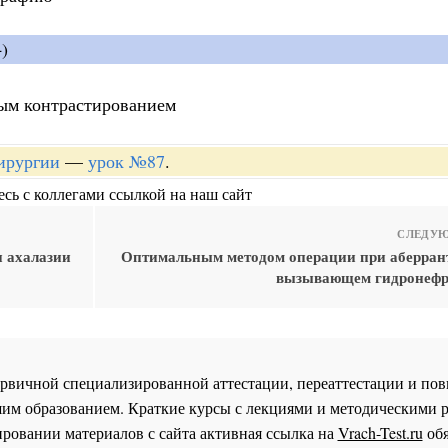
)
ым контрастированием
хирургии
—
урок №87
.
сь с коллегами ссылкой на наш сайт
СЛЕДУЮ
 ахалазии
Оптимальным методом операции при аберрант
вызывающем гидронефро
 первичной специализированной аттестации, переаттестации и 
им образованием. Краткие курсы с лекциями и методическими 
ровании материалов с сайта активная ссылка на
Vrach-Test.ru
обя