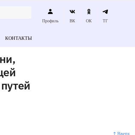
Профиль
ВК
ОК
ТГ
КОНТАКТЫ
ни,
щей
 путей
↑ Вверх