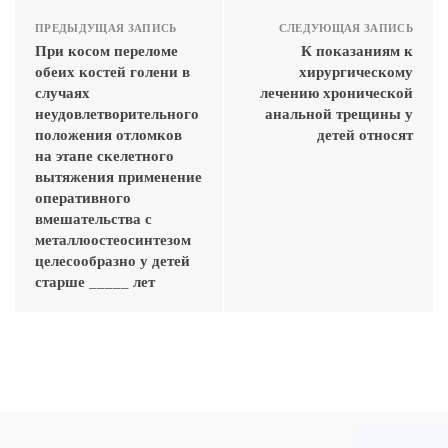
ПРЕДЫДУЩАЯ ЗАПИСЬ
СЛЕДУЮЩАЯ ЗАПИСЬ
При косом переломе
К показаниям к
обеих костей голени в
хирургическому
случаях
лечению хронической
неудовлетворительного
анальной трещины у
положения отломков
детей относят
на этапе скелетного
вытяжения применение
оперативного
вмешательства с
металлоостеосинтезом
целесообразно у детей
старше _____ лет