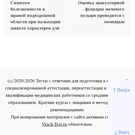
Симптом
Оценка эвакуаторной
болезненности в
функции мочевого
правой подвздошной
пузыря проводится с
области при пальпации
помощью
живота характерен для
(c) 2020-2026 Тесты с ответами для подготовки к первичной
специализированной аттестации, переаттестации и повышения
↑ Вверх
квалификации медицинских работников со средним и высшим
образованием. Краткие курсы с лекциями и методическими
рекомендациями.
При копировании материалов с сайта активная ссылка на
Vrach-Test.ru
обязательна.
↓ Вниз